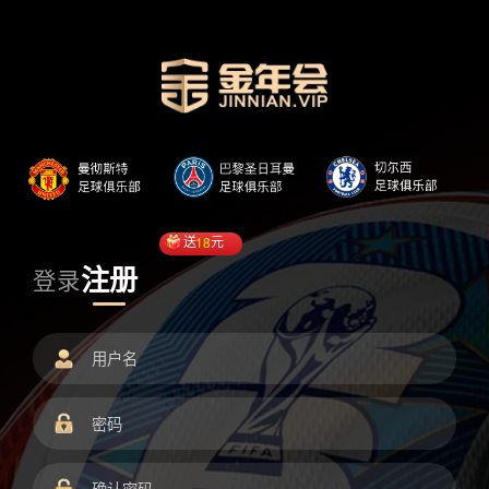
送
18
元
注册
登录