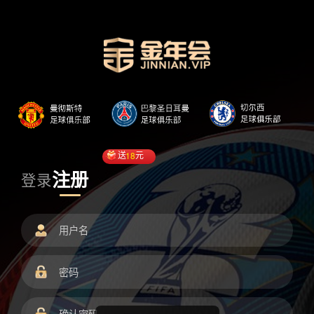
送
18
元
注册
登录