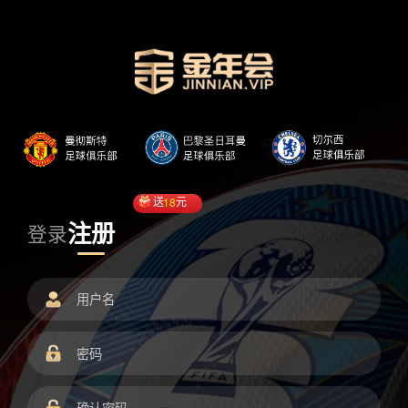
送
18
元
注册
登录