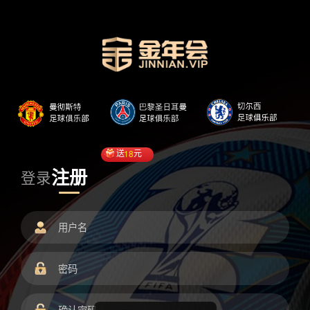
送
18
元
注册
登录